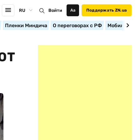
RU
Войти
Аа
Поддержать ZN.ua
Пленки Миндича
О переговорах с РФ
Мобилизация
ОТ