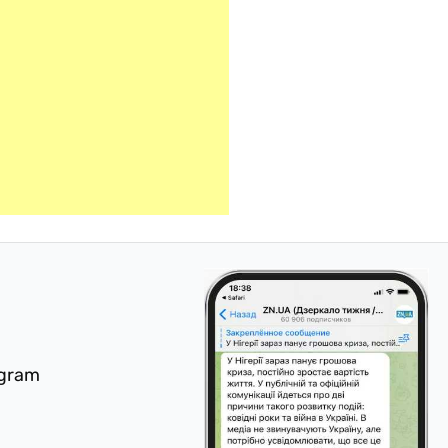
egram