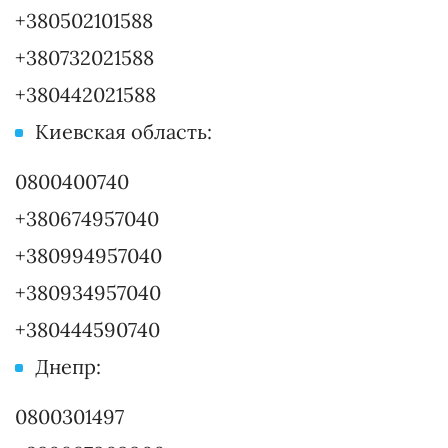
+380502101588
+380732021588
+380442021588
Киевская область:
0800400740
+380674957040
+380994957040
+380934957040
+380444590740
Днепр:
0800301497