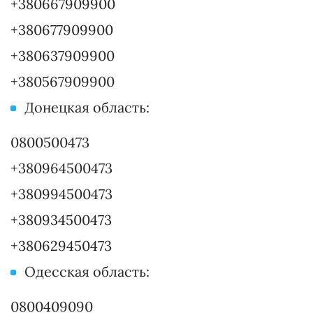
+380667909900
+380677909900
+380637909900
+380567909900
Донецкая область:
0800500473
+380964500473
+380994500473
+380934500473
+380629450473
Одесская область:
0800409090