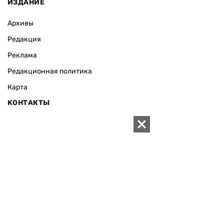
ИЗДАНИЕ
Архивы
Редакция
Реклама
Редакционная политика
Карта
КОНТАКТЫ
01010 Киев, ул. Князей Острожских, 19/1
Телефон редакции:
+380 (44) 280-04-85
Электронная почта редакции:
zn94@ukr.net
Электронная почта службы новостей:
editor@zn.ua
СОЦСЕТИ