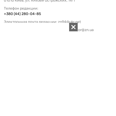
01010 Киев, ул. Князей Острожских, 19/1
Телефон редакции:
+380 (44) 280-04-85
Электронная почта редакции:
zn94@ukr.net
Электронная почта службы новостей:
editor@zn.ua
СОЦСЕТИ
ПОДДЕРЖАТЬ ZN.UA
Поддержать независимую
журналистику!
ЗЕРКАЛО НЕДЕЛИ
не подводим с 1994-го года
АРХИВ