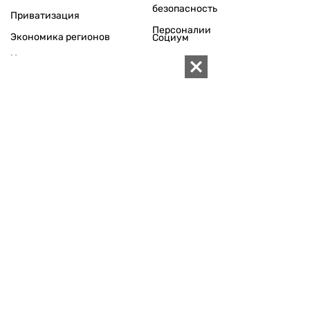
безопасность
Приватизация
Персоналии
Экономика регионов
Социум
Наука
История
Технологии
Круг семьи
Среда обитания
Туризм
Церковь
Собственность
Культура
Использование материалов «ZN.UA» разрешается при
условии ссылки на «ZN.UA».
Для интернет-изданий обязательна прямая, открытая для
поисковых систем, гиперссылка в первом абзаце на
конкретный материал.
Любое копирование, перепечатка или воспроизведение
фотографических и видео материалов, содержащих ссылку
на Getty Images, строго запрещается.