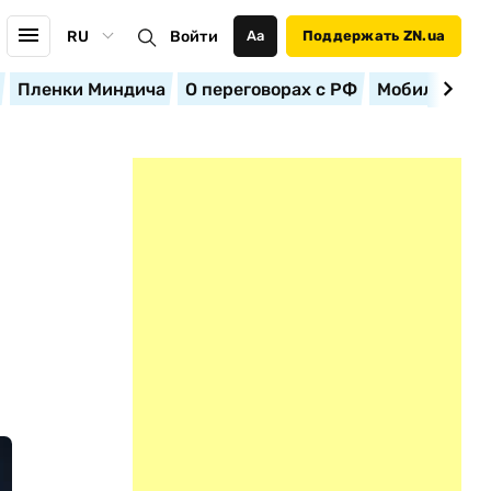
RU
Войти
Аа
Поддержать ZN.ua
Пленки Миндича
О переговорах с РФ
Мобилизация