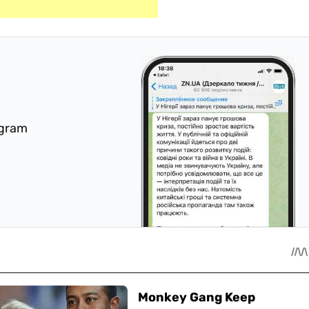
egram