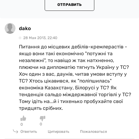
ОТПРАВИТЬ
dako
28 Мая 2013, 22:40
Питання до місцевих дебілів-кремлерастів -
якщо вони такі економічно "потужні та
незалежні", то навіщо ж так натхненно,
плюючи на дипломатію тягнуть Україну у ТС?
Хоч один з вас, даунів, читав умови вступу у
ТС? Хтось цікавився, як "поліпшилась"
економіка Казахстану, Білорусі у ТС? Як
тенденція сальдо міждержавної торгівлі у ТС?
Тому ідіть на...й і тихенько пробухайте свої
тридцять срібних.
0
0
Ответить
Цитировать
Пожаловаться