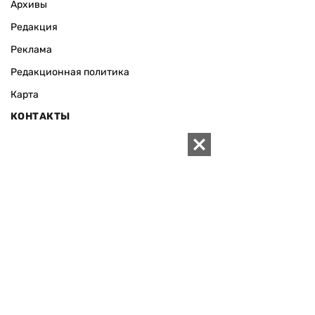
Архивы
Редакция
Реклама
Редакционная политика
Карта
КОНТАКТЫ
01010 Киев, ул. Князей Острожских, 19/1
Телефон редакции:
+380 (44) 280-04-85
Электронная почта редакции:
zn94@ukr.net
Электронная почта службы новостей:
editor@zn.ua
СОЦСЕТИ