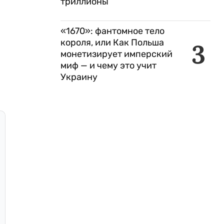
триллионы
«1670»: фантомное тело
короля, или Как Польша
3
монетизирует имперский
миф — и чему это учит
Украину