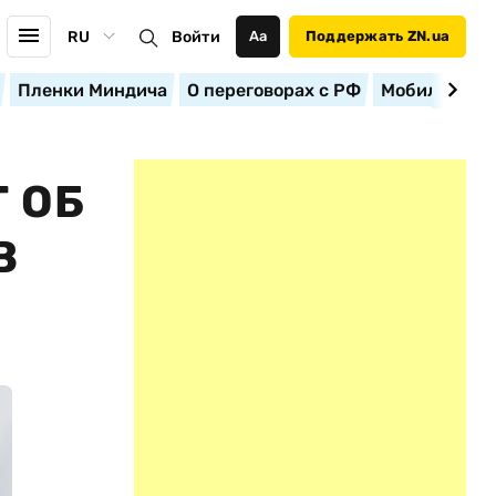
RU
Войти
Аа
Поддержать ZN.ua
Пленки Миндича
О переговорах с РФ
Мобилизация
 ОБ
В