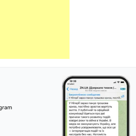
egram