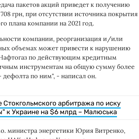
едача пакетов акций приведет к получению
4 708 грн, при отсутствии источника покрытия
го плана компании на 2021 год.
льности компании, реорганизация и/или
ьных объемах может привести к нарушению
 Нафтогаз по действующим кредитным
ичным инструментам на общую сумму более
- дефолта по ним", - написал он.
 Стокгольмского арбитража по иску
" к Украине на $6 млрд – Малюська
.о. министра энергетики Юрия Витренко,