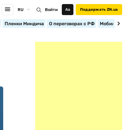
RU
Войти
Аа
Поддержать ZN.ua
Пленки Миндича
О переговорах с РФ
Мобилизация