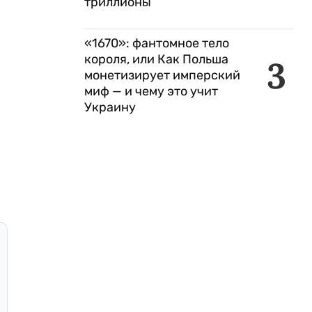
триллионы
«1670»: фантомное тело
короля, или Как Польша
3
монетизирует имперский
миф — и чему это учит
Украину