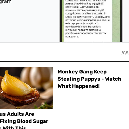
egram