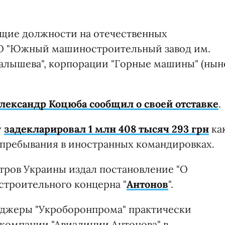
ящие должности на отечественных
 ПО "Южный машиностроительный завод им.
. Малышева", корпорации "Горные машины" (нын
лександр Коцюба сообщил о своей отставке
.
у
задекларировал 1 млн 408 тысяч 293 грн
ка
 пребывания в иностранных командировках.
тров Украины издал постановление "О
строительного концерна "
Антонов
".
еджеры "Укроборонпрома" практически
компании "Авиалинии Антонова" в