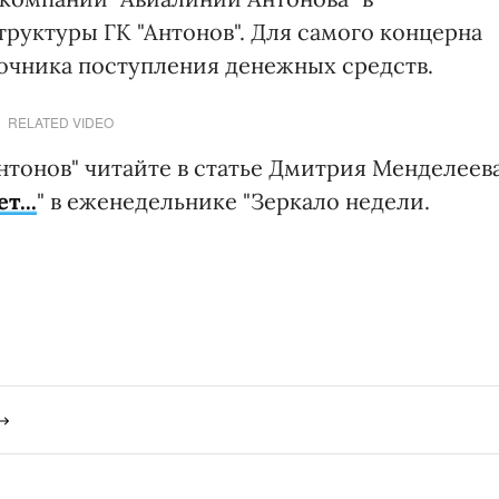
руктуры ГК "Антонов". Для самого концерна
точника поступления денежных средств.
RELATED VIDEO
нтонов" читайте в статье Дмитрия Менделеев
т...
" в еженедельнике "Зеркало недели.