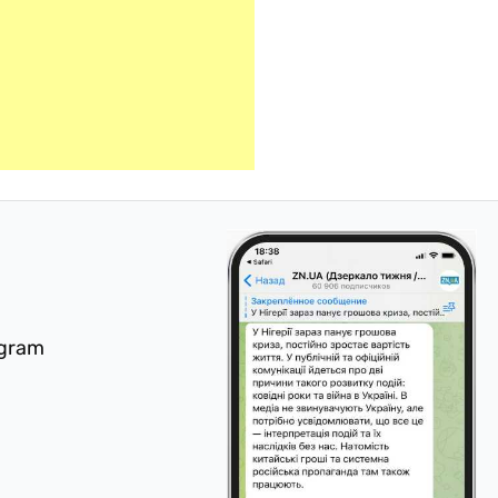
egram