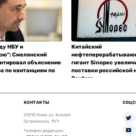
ду НБУ и
Китайский
ою": Смелянский
нефтеперерабатываю
нтировал объяснение
гигант Sinopec увелич
а по квитанциям по
поставки российской 
Reuters
КОНТАКТЫ
СОЦС
01010 Киев, ул. Князей
Острожских, 19/1
Телефон редакции: