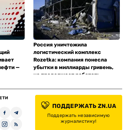
Россия уничтожила
щий
логистический комплекс
ивает
Rozetka: компания понесла
нефти —
убытки в миллиарды гривень,
но продолжает работать
ЕТИ
ПОДДЕРЖАТЬ ZN.UA
Поддержать независимую
журналистику!