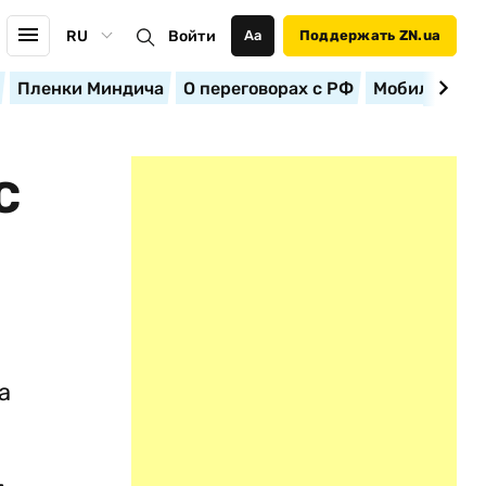
RU
Войти
Аа
Поддержать ZN.ua
Пленки Миндича
О переговорах с РФ
Мобилизация
С
,