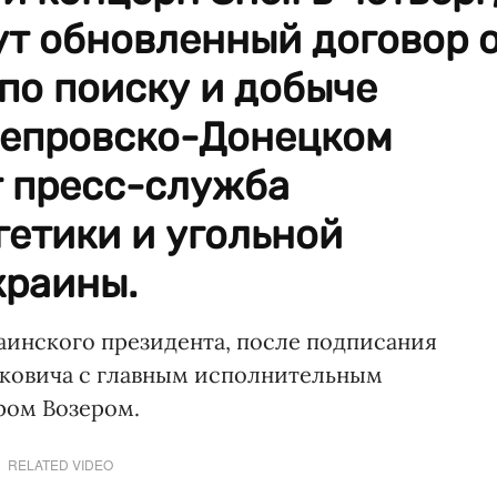
ут обновленный договор 
по поиску и добыче
непровско-Донецком
т пресс-служба
етики и угольной
краины.
инского президента, после подписания
уковича с главным исполнительным
ром Возером.
RELATED VIDEO