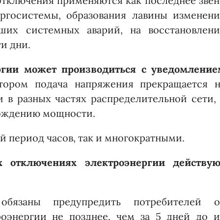
отключения применяются как последнее звен
ргосистемы, образования лавины изменени
ших системных аварий, на восстановлени
ти дни.
ргии может производиться с уведомление
тором подача напряжения прекращается н
в разных частях распределительной сети, 
бождению мощности.
й период часов, так и многократными.
 отключениях электроэнергии действую
 обязаны предупредить потребителей о
оэнергии не позднее, чем за 5 дней до и