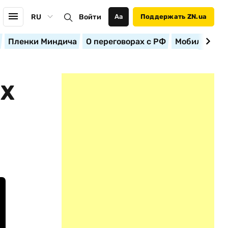
RU
Войти
Аа
Поддержать ZN.ua
Пленки Миндича
О переговорах с РФ
Мобилизация
ЫХ