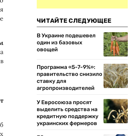
о
я
е
ЧИТАЙТЕ СЛЕДУЮЩЕЕ
В Украине подешевел
м
один из базовых
овощей
а
в
Программа «5-7-9%»:
правительство снизило
ставку для
агропроизводителей
т
У Евросоюза просят
выделить средства на
кредитную поддержку
украинских фермеров
б
х