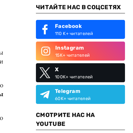
ЧИТАЙТЕ НАС В СОЦСЕТЯХ
Facebook
110 K+ читателей
Instagram
ы
15K+ читателей
и
X
100K+ читателей
ю
Telegram
ы
60K+ читателей
СМОТРИТЕ НАС НА
о
YOUTUBE