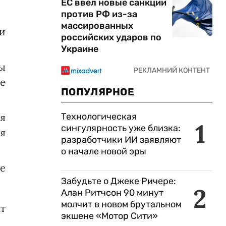
ЕС ввел новые санкции
против РФ из-за
массированных
и
российских ударов по
Украине
ы
е
ПОПУЛЯРНОЕ
Технологическая
мя
1
сингулярность уже близка:
я
разработчики ИИ заявляют
о начале новой эры
е
Забудьте о Джеке Ричере:
2
Алан Ритчсон 90 минут
молчит в новом брутальном
т
экшене «Мотор Сити»