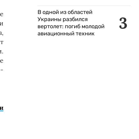
В одной из областей
е
3
Украины разбился
и
вертолет: погиб молодой
,
авиационный техник
т
.
ше
 -
и