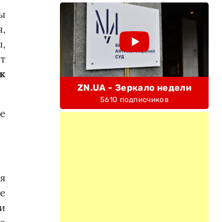
ы
,
,
т
к
ZN.UA - Зеркало недели
5610 подписчиков
ие
ля
ке
и