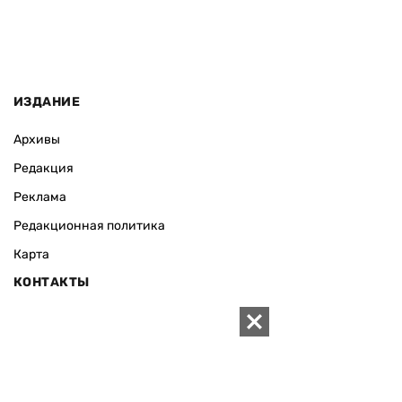
ИЗДАНИЕ
Архивы
Редакция
Реклама
Редакционная политика
Карта
КОНТАКТЫ
01010 Киев, ул. Князей Острожских, 19/1
Телефон редакции:
+380 (44) 280-04-85
Электронная почта редакции:
zn94@ukr.net