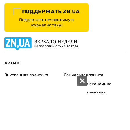
ПОДДЕРЖАТЬ ZN.UA
Поддержать независимую
журналистику!
ЗЕРКАЛО НЕДЕЛИ
не подводим с 1994-го года
АРХИВ
Внутренняя политика
Социальная защита
Международная политика
Зарубежная экономика
Макроуровень
Конфликт интересов
Энергорынок
Экономическая
безопасность
Приватизация
Персоналии
Экономика регионов
Социум
Наука
История