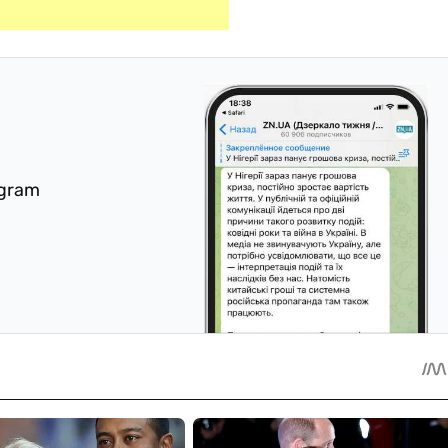
egram