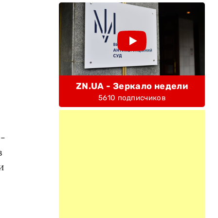
ZN.UA - Зеркало недели
5610 подписчиков
о-
в
и