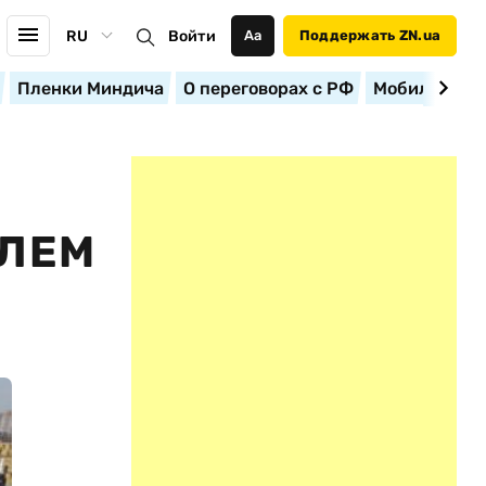
RU
Войти
Аа
Поддержать ZN.ua
Пленки Миндича
О переговорах с РФ
Мобилизация
БЛЕМ