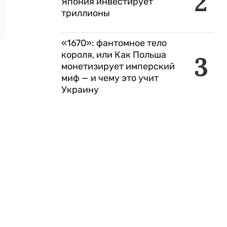
2
Япония инвестирует
триллионы
«1670»: фантомное тело
короля, или Как Польша
3
монетизирует имперский
миф — и чему это учит
Украину