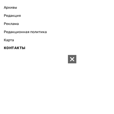
Архивы
Редакция
Реклама
Редакционная политика
Карта
КОНТАКТЫ
01010 Киев, ул. Князей Острожских, 19/1
Телефон редакции:
+380 (44) 280-04-85
Электронная почта редакции:
zn94@ukr.net
Электронная почта службы новостей:
editor@zn.ua
СОЦСЕТИ