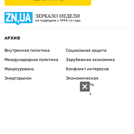
ЗЕРКАЛО НЕДЕЛИ
не подводим с 1994-го года
АРХИВ
Внутренняя политика
Социальная защита
Международная политика
Зарубежная экономика
Макроуровень
Конфликт интересов
Энергорынок
Экономическая
безопасность
Приватизация
Персоналии
Экономика регионов
Социум
Наука
История
Технологии
Круг семьи
Среда обитания
Туризм
Церковь