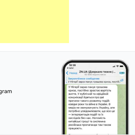
egram