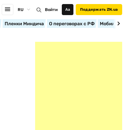
RU
Войти
Аа
Поддержать ZN.ua
Пленки Миндича
О переговорах с РФ
Мобилизация
О