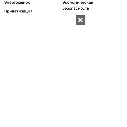
Телефон редакции:
+380 (44) 280-04-85
Электронная почта редакции:
zn94@ukr.net
Электронная почта службы новостей:
editor@zn.ua
СОЦСЕТИ
ПОДДЕРЖАТЬ ZN.UA
Поддержать независимую
журналистику!
ЗЕРКАЛО НЕДЕЛИ
не подводим с 1994-го года
АРХИВ