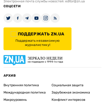
Корецкий объявил о повышении
Поддержка а
зарплат педагогов с 1 сентября
она пережит
ИЗДАНИЕ
Архивы
Редакция
Реклама
Редакционная политика
Карта
КОНТАКТЫ
01010 Киев, ул. Князей Острожских, 19/1