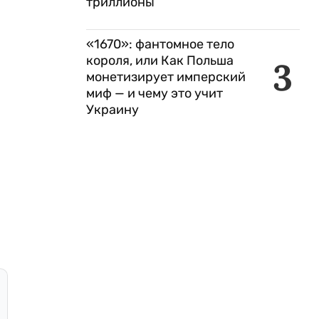
триллионы
«1670»: фантомное тело
короля, или Как Польша
3
монетизирует имперский
миф — и чему это учит
Украину