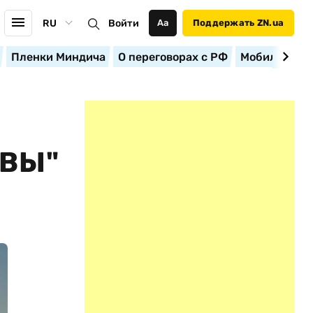
RU
Войти
Аа
Поддержать ZN.ua
Пленки Миндича
О переговорах с РФ
Мобилизация
ВЫ"