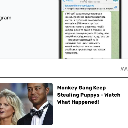
egram