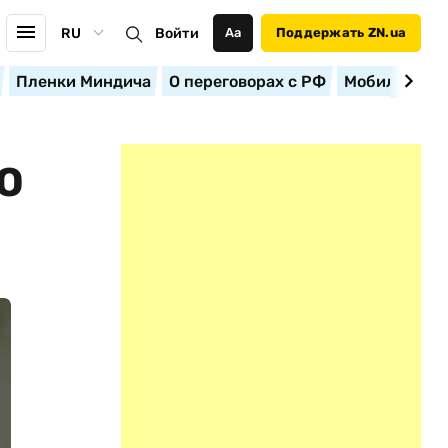
RU
Войти
Аа
Поддержать ZN.ua
Пленки Миндича
О переговорах с РФ
Мобилизация
О