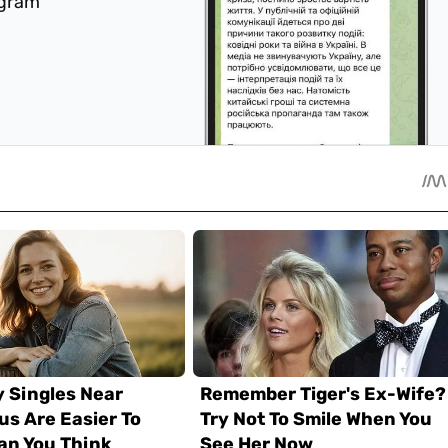
egram