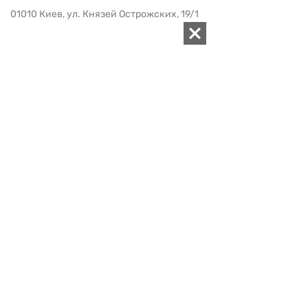
КОНТАКТЫ
01010 Киев, ул. Князей Острожских, 19/1
Телефон редакции:
+380 (44) 280-04-85
Электронная почта редакции:
zn94@ukr.net
Электронная почта службы новостей:
editor@zn.ua
СОЦСЕТИ
ПОДДЕРЖАТЬ ZN.UA
Поддержать независимую
журналистику!
ЗЕРКАЛО НЕДЕЛИ
не подводим с 1994-го года