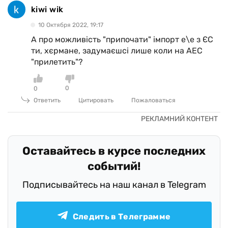
kiwi wik
10 Октября 2022, 19:17
А про можливість "припочати" імпорт е\е з ЄС
ти, хєрмане, задумаєшсі лише коли на АЕС
"прилетить"?
0
0
Ответить
Цитировать
Пожаловаться
Оставайтесь в курсе последних
событий!
Подписывайтесь на наш канал в Telegram
Следить в Телеграмме