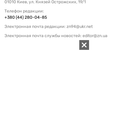
01010 Киев, ул. Князей Острожских, 19/1
Телефон редакции:
+380 (44) 280-04-85
Электронная почта редакции:
zn94@ukr.net
Электронная почта службы новостей:
editor@zn.ua
СОЦСЕТИ
ПОДДЕРЖАТЬ ZN.UA
Поддержать независимую
журналистику!
ЗЕРКАЛО НЕДЕЛИ
не подводим с 1994-го года
АРХИВ