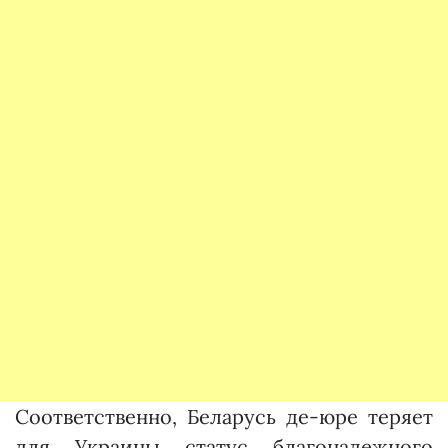
Соответственно, Беларусь де-юре теряет
для Украины статус благонадежного