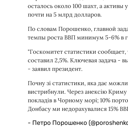
осталось около 100 шахт, а активы 
почти на 5 млрд долларов.
По словам Порошенко, главной зад
темпы роста ВВП минимум 5-6% в г
"Госкомитет статистики сообщает, 
составил 2,5%. Ключевая задача - в
- заявил президент.
Почну зі статистики, яка дає можлив
вистрибнули. Через анексію Криму
покладів в Чорному морі; 10% порт
Донбасу ми недорахувалися 15% ВВ
- Петро Порошенко (@poroshenk