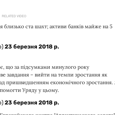
RELATED VIDEO
 близько ста шахт; активи банків майже на 5
o)
23 березня 2018 р.
є, що за підсумками минулого року
ве завдання – вийти на темпи зростання як
 над пришвидшенням економічного зростання. 
помогти Уряду у цьому.
o)
23 березня 2018 р.