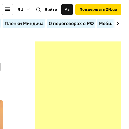
RU
Войти
Аа
Поддержать ZN.ua
Пленки Миндича
О переговорах с РФ
Мобилизация
И