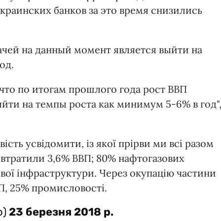
украинских банков за это время снизились
ачей на данный момент является выйти на
од.
что по итогам прошлого года рост ВВП
ыйти на темпы роста как минимум 5-6% в год"
ість усвідомити, із якої прірви ми всі разом
 втратили 3,6% ВВП; 80% нафтогазових
ової інфраструктури. Через окупацію частини
П, 25% промисловості.
o)
23 березня 2018 р.