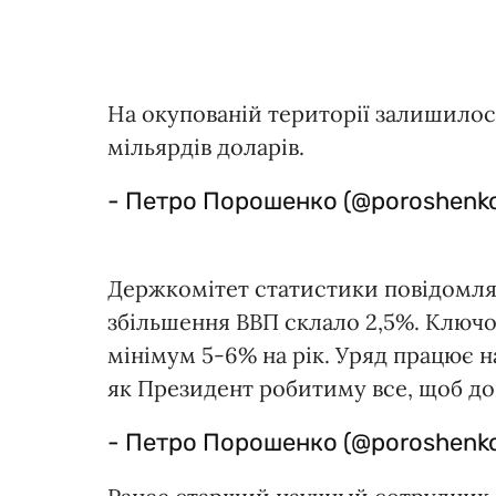
На окупованій території залишилося
мільярдів доларів.
- Петро Порошенко (@poroshenk
Держкомітет статистики повідомля
збільшення ВВП склало 2,5%. Ключо
мінімум 5-6% на рік. Уряд працює
як Президент робитиму все, щоб до
- Петро Порошенко (@poroshenk