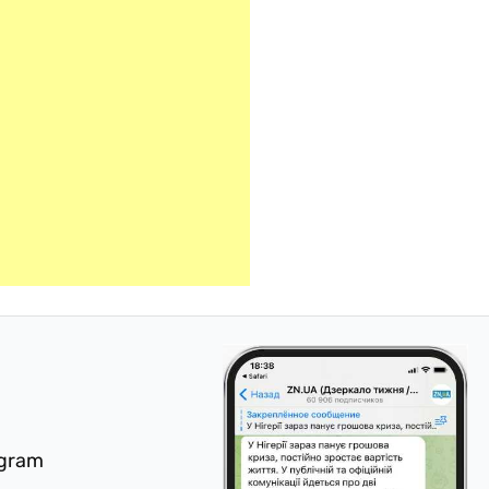
egram