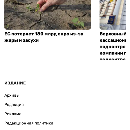
ЕС потеряет 180 млрд евро из-за
Верховный С
жары и засухи
кассационн
подконтрол
компании по
подконтроль
«Хим-Трейд
ИЗДАНИЕ
Архивы
Редакция
Реклама
Редакционная политика