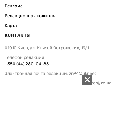
Реклама
Редакционная политика
Карта
КОНТАКТЫ
01010 Киев, ул. Князей Острожских, 19/1
Телефон редакции:
+380 (44) 280-04-85
Электронная почта редакции:
zn94@ukr.net
Электронная почта службы новостей:
editor@zn.ua
СОЦСЕТИ
ПОДДЕРЖАТЬ ZN.UA
Поддержать независимую