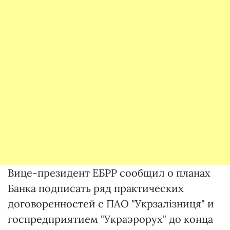
Вице-президент ЕБРР сообщил о планах
Банка подписать ряд практических
договоренностей с ПАО "Укрзалізниця" и
госпредприятием "Украэрорух" до конца