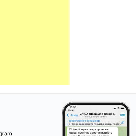
egram