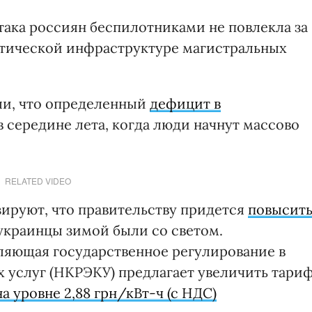
така россиян беспилотниками не повлекла за
етической инфраструктуре магистральных
али, что определенный
дефицит в
 середине лета, когда люди начнут массово
RELATED VIDEO
зируют, что правительству придется
повысит
 украинцы зимой были со светом.
ляющая государственное регулирование в
 услуг (НКРЭКУ) предлагает увеличить тари
на уровне 2,88 грн/кВт-ч (с НДС)