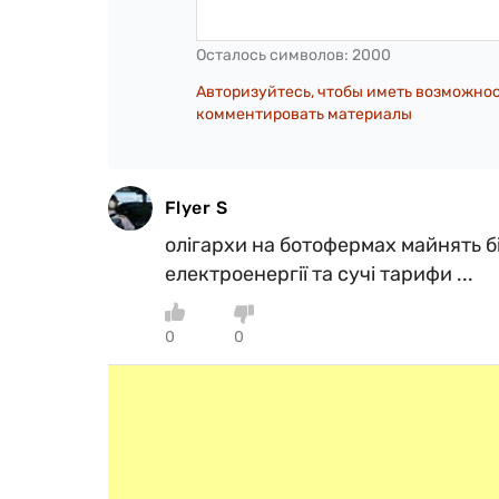
Осталось символов:
2000
Авторизуйтесь, чтобы иметь возможно
комментировать материалы
Flyer S
олігархи на ботофермах майнять б
електроенергії та сучі тарифи ...
0
0