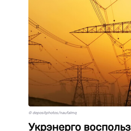
© depositphotos/naufalmq
Укрэнерго восполь