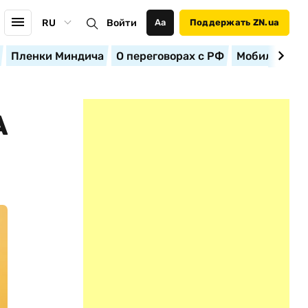
RU
Войти
Аа
Поддержать ZN.ua
Пленки Миндича
О переговорах с РФ
Мобилизация
А