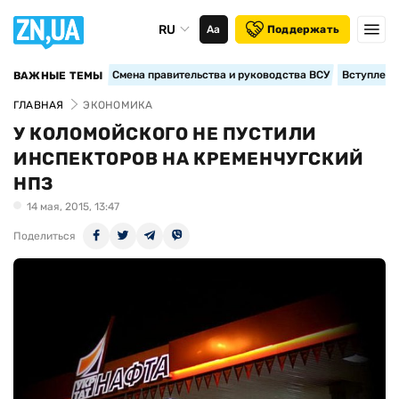
RU
Аа
Поддержать
Смена правительства и руководства ВСУ
Вступление
ВАЖНЫЕ ТЕМЫ
ГЛАВНАЯ
ЭКОНОМИКА
У КОЛОМОЙСКОГО НЕ ПУСТИЛИ
ИНСПЕКТОРОВ НА КРЕМЕНЧУГСКИЙ
НПЗ
14 мая, 2015, 13:47
Поделиться