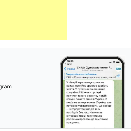
egram