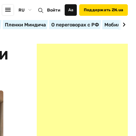
RU
Войти
Аа
Поддержать ZN.ua
Пленки Миндича
О переговорах с РФ
Мобилизация
ЛИ