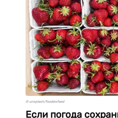
© unsplash/foodiesfeed
Если погода сохрани