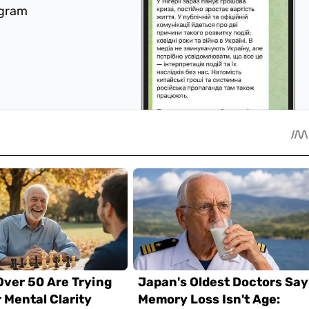
egram