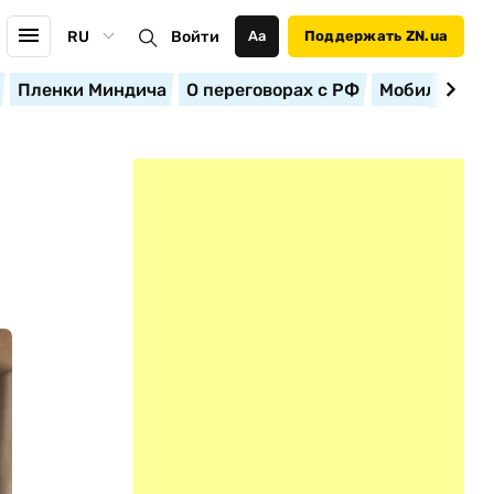
RU
Войти
Аа
Поддержать ZN.ua
Пленки Миндича
О переговорах с РФ
Мобилизация