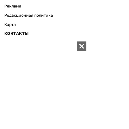
Реклама
Редакционная политика
Карта
КОНТАКТЫ
01010 Киев, ул. Князей Острожских, 19/1
Телефон редакции:
+380 (44) 280-04-85
Электронная почта редакции:
zn94@ukr.net
Электронная почта службы новостей:
editor@zn.ua
СОЦСЕТИ
ПОДДЕРЖАТЬ ZN.UA
Поддержать независимую