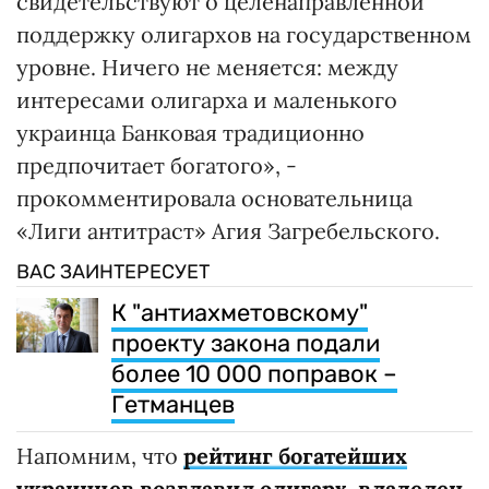
свидетельствуют о целенаправленной
поддержку олигархов на государственном
уровне. Ничего не меняется: между
интересами олигарха и маленького
украинца Банковая традиционно
предпочитает богатого», -
прокомментировала основательница
«Лиги антитраст» Агия Загребельского.
ВАС ЗАИНТЕРЕСУЕТ
К "антиахметовскому"
проекту закона подали
более 10 000 поправок –
Гетманцев
Напомним, что
рейтинг богатейших
украинцев возглавил олигарх, владелец