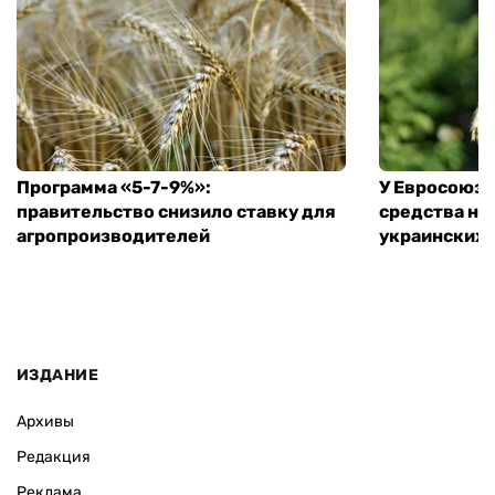
Программа «5-7-9%»:
У Евросоюза
правительство снизило ставку для
средства на
агропроизводителей
украинских
ИЗДАНИЕ
Архивы
Редакция
Реклама