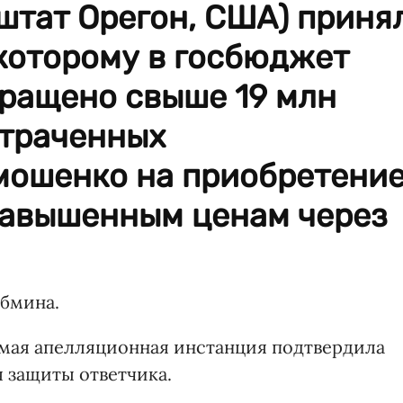
(штат Орегон, США) приня
которому в госбюджет
вращено свыше 19 млн
отраченных
мошенко на приобретени
завышенным ценам через
абмина.
 мая апелляционная инстанция подтвердила
 защиты ответчика.