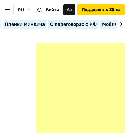
RU
Войти
Аа
Поддержать ZN.ua
Пленки Миндича
О переговорах с РФ
Мобилизация