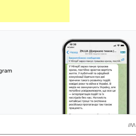
egram