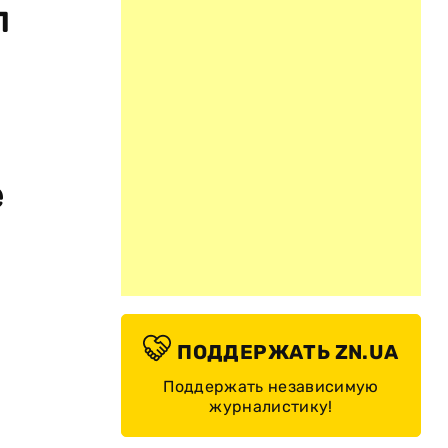
л
е
ПОДДЕРЖАТЬ ZN.UA
Поддержать независимую
журналистику!