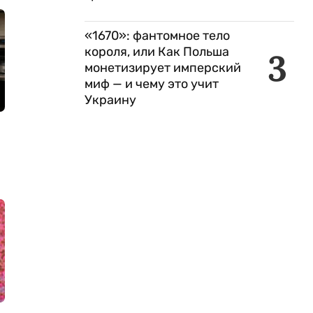
«1670»: фантомное тело
короля, или Как Польша
3
монетизирует имперский
миф — и чему это учит
Украину