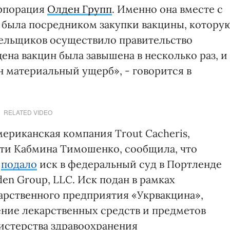
орпорация
Олден Групп
. Именно она вместе с
была посредником закупки вакцины, котору
тельщиков осуществило правительство
ена вакцин была завышена в несколько раз, и
н материальный ущерб», - говорится в
RELATED VIDEO
мериканская компания Trout Cacheris,
ти Кабмина Тимошенко, сообщила, что
я
подало
иск в федеральный суд в Портленде
en Group, LLC. Иск подан в рамках
арственного предприятия «Укрвакцина»,
нение лекарственных средств и предметов
истерства здравоохранения