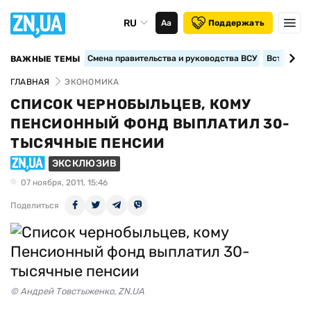
RU
Аа
Поддержать
Смена правительства и руководства ВСУ
Вступление
ВАЖНЫЕ ТЕМЫ
ГЛАВНАЯ
ЭКОНОМИКА
СПИСОК ЧЕРНОБЫЛЬЦЕВ, КОМУ
ПЕНСИОННЫЙ ФОНД ВЫПЛАТИЛ 30-
ТЫСЯЧНЫЕ ПЕНСИИ
ЭКСКЛЮЗИВ
07 ноября, 2011, 15:46
Поделиться
© Андрей Товстыженко, ZN.UA