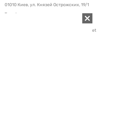
01010 Киев, ул. Князей Острожских, 19/1
Телефон редакции:
+380 (44) 280-04-85
Электронная почта редакции:
zn94@ukr.net
Электронная почта службы новостей:
editor@zn.ua
СОЦСЕТИ
ПОДДЕРЖАТЬ ZN.UA
Поддержать независимую
журналистику!
ЗЕРКАЛО НЕДЕЛИ
не подводим с 1994-го года
АРХИВ