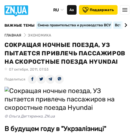
RU
Аа
Поддержать
Смена правительства и руководства ВСУ
Вступление
ВАЖНЫЕ ТЕМЫ
ГЛАВНАЯ
ЭКОНОМИКА
СОКРАЩАЯ НОЧНЫЕ ПОЕЗДА, УЗ
ПЫТАЕТСЯ ПРИВЛЕЧЬ ПАССАЖИРОВ
НА СКОРОСТНЫЕ ПОЕЗДА HYUNDAI
07 октября, 2011, 07:53
Поделиться
© Ольга Дегтяренко, ZN.ua
В будущем году в "Укрзалізниці"