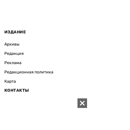
ИЗДАНИЕ
Архивы
Редакция
Реклама
Редакционная политика
Карта
КОНТАКТЫ
01010 Киев, ул. Князей Острожских, 19/1
Телефон редакции:
+380 (44) 280-04-85
Электронная почта редакции:
zn94@ukr.net