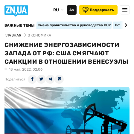
RU
Аа
Поддержать
Смена правительства и руководства ВСУ
Вступление
ВАЖНЫЕ ТЕМЫ
ГЛАВНАЯ
ЭКОНОМИКА
СНИЖЕНИЕ ЭНЕРГОЗАВИСИМОСТИ
ЗАПАДА ОТ РФ: США СМЯГЧАЮТ
САНКЦИИ В ОТНОШЕНИИ ВЕНЕСУЭЛЫ
18 мая, 2022, 02:06
Поделиться