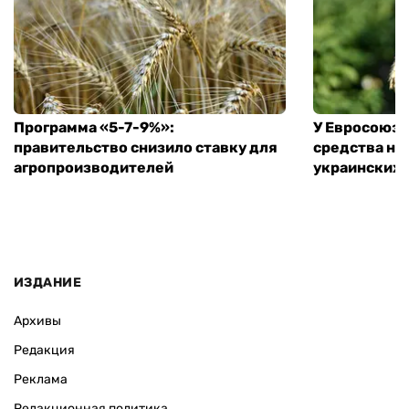
Программа «5-7-9%»:
У Евросоюза
правительство снизило ставку для
средства на
агропроизводителей
украинских
ИЗДАНИЕ
Архивы
Редакция
Реклама
Редакционная политика