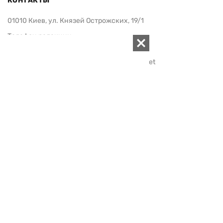
КОНТАКТЫ
01010 Киев, ул. Князей Острожских, 19/1
Телефон редакции:
+380 (44) 280-04-85
Электронная почта редакции:
zn94@ukr.net
Электронная почта службы новостей:
editor@zn.ua
СОЦСЕТИ
ПОДДЕРЖАТЬ ZN.UA
Поддержать независимую
журналистику!
ЗЕРКАЛО НЕДЕЛИ
не подводим с 1994-го года