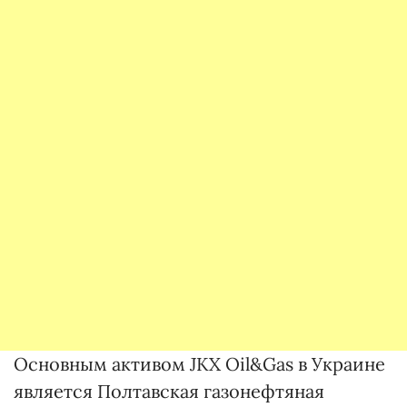
Основным активом JKX Oil&Gas в Украине
является Полтавская газонефтяная