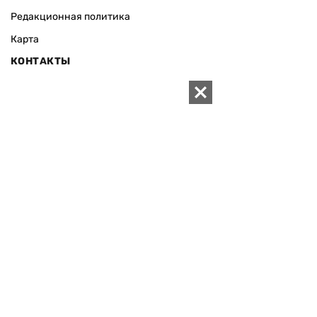
Редакционная политика
Карта
КОНТАКТЫ
01010 Киев, ул. Князей Острожских, 19/1
Телефон редакции:
+380 (44) 280-04-85
Электронная почта редакции:
zn94@ukr.net
Электронная почта службы новостей:
editor@zn.ua
СОЦСЕТИ
ПОДДЕРЖАТЬ ZN.UA
Поддержать независимую
журналистику!