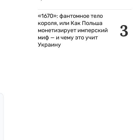
«1670»: фантомное тело
короля, или Как Польша
3
монетизирует имперский
миф — и чему это учит
Украину