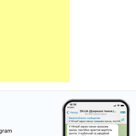
egram