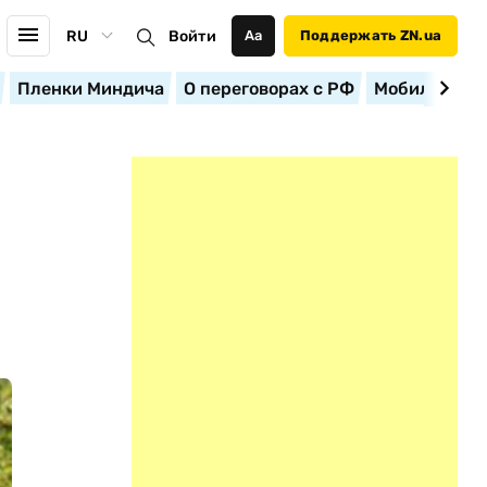
RU
Войти
Аа
Поддержать ZN.ua
Пленки Миндича
О переговорах с РФ
Мобилизация