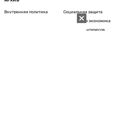
АРХИВ
Внутренняя политика
Социальная защита
Международная политика
Зарубежная экономика
Макроуровень
Конфликт интересов
Энергорынок
Экономическая
безопасность
Приватизация
Персоналии
Экономика регионов
Социум
Наука
История
Технологии
Круг семьи
Среда обитания
Туризм
Церковь
Собственность
Культура
Использование материалов «ZN.UA» разрешается при
условии ссылки на «ZN.UA».