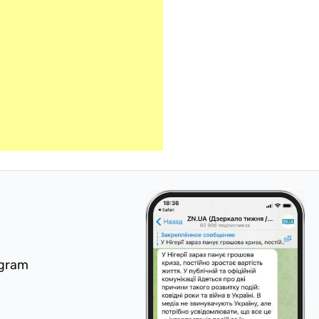
egram