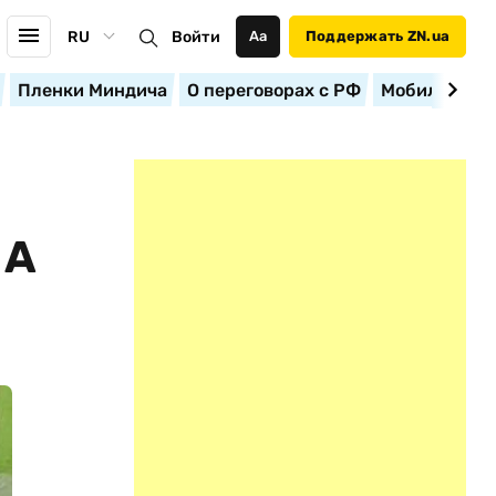
RU
Войти
Аа
Поддержать ZN.ua
Пленки Миндича
О переговорах с РФ
Мобилизация
ША