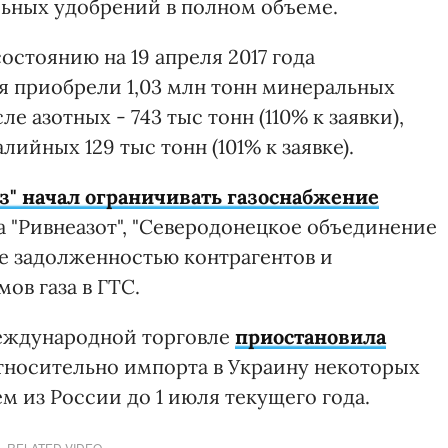
льных удобрений в полном объеме.
стоянию на 19 апреля 2017 года
я приобрели 1,03 млн тонн минеральных
ле азотных - 743 тыс тонн (110% к заявки),
лийных 129 тыс тонн (101% к заявке).
з" начал ограничивать газоснабжение
"Ривнеазот", "Северодонецкое объединение
ние задолженностью контрагентов и
ов газа в ГТС.
еждународной торговле
приостановила
тносительно импорта в Украину некоторых
 из России до 1 июля текущего года.
RELATED VIDEO