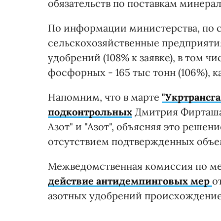
обязательств по поставкам минера
По информации министерства, по со
сельскохозяйственные предприяти
удобрений (108% к заявке), в том чис
фосфорных - 165 тыс тонн (106%), ка
Напомним, что в марте
"Укртрансга
подконтрольных
Дмитрия Фирташа 
Азот" и "Азот", объясняя это реше
отсутствием подтвержденных объем
Межведомственная комиссия по м
действие антидемпинговых мер
о
азотных удобрений происхождением