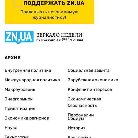
ПОДДЕРЖАТЬ ZN.UA
Поддержать независимую
журналистику!
ЗЕРКАЛО НЕДЕЛИ
не подводим с 1994-го года
АРХИВ
Внутренняя политика
Социальная защита
Международная политика
Зарубежная экономика
Макроуровень
Конфликт интересов
Энергорынок
Экономическая
безопасность
Приватизация
Персоналии
Экономика регионов
Социум
Наука
История
Технологии
Круг семьи