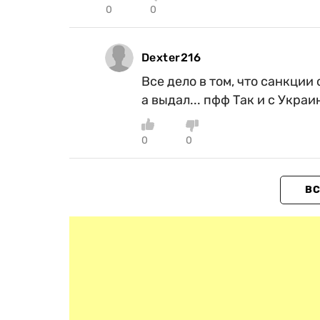
0
0
Dexter216
Все дело в том, что санкци
а выдал... пфф Так и с Украи
0
0
ВС