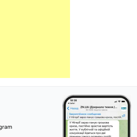
egram