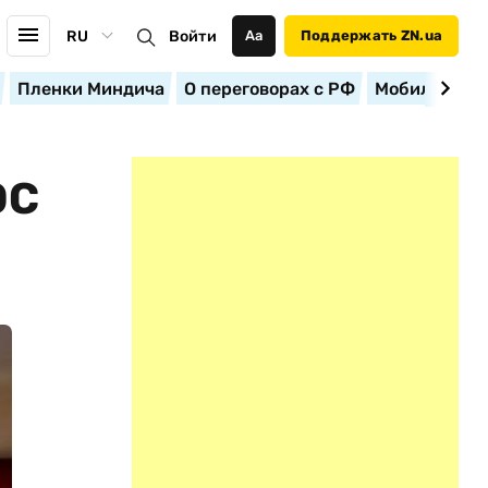
RU
Войти
Аа
Поддержать ZN.ua
Пленки Миндича
О переговорах с РФ
Мобилизация
ОС