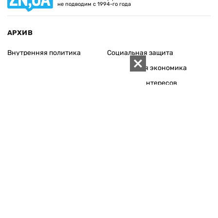
не подводим с 1994-го года
АРХИВ
Внутренняя политика
Социальная защита
Международная политика
Зарубежная экономика
Макроуровень
Конфликт интересов
Энергорынок
Экономическая
безопасность
Приватизация
Персоналии
Экономика регионов
Социум
Наука
История
Технологии
Круг семьи
Среда обитания
Туризм
Церковь
Собственность
Культура